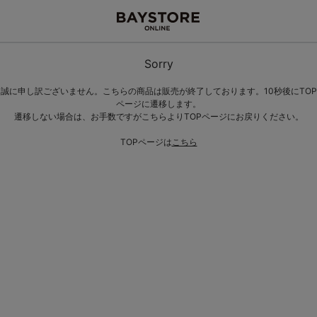
Sorry
誠に申し訳ございません。こちらの商品は販売が終了しております。10秒後にTOP
ページに遷移します。
遷移しない場合は、お手数ですがこちらよりTOPページにお戻りください。
TOPページは
こちら