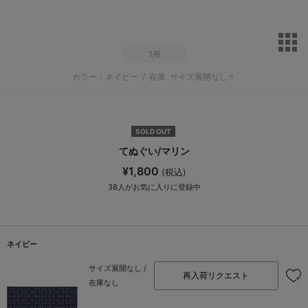
サ
1
/6
カラー：ネイビー
/
在庫
サイズ展開なし:☓
SOLD OUT
てぬぐい/マリン
¥1,800
(税込)
38
人がお気に入りに登録中
ネイビー
サイズ展開なし /
再入荷リクエスト
在庫なし