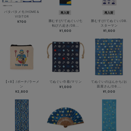
パタパタメモ/HOME＆
再入荷
再入荷
VISITOR
勝むすび/てぬぐい/七
勝むすび/てぬぐい/DB.
¥700
転び八起き/DB...
スターマン
¥1,600
¥1,600
【+B】/ポーチ/ラーメ
てぬぐい巾着/マリン
てぬぐいのはんかち/お
ン
面屋さん/DB....
¥1,000
¥2,800
¥1,000