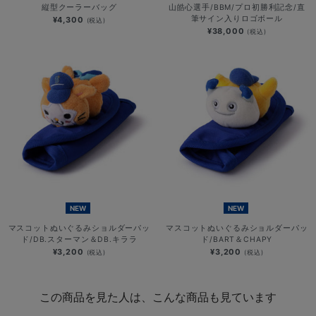
縦型クーラーバッグ
山皓心選手/BBM/プロ初勝利記念/直
筆サイン入りロゴボール
¥4,300
(税込)
¥38,000
(税込)
NEW
NEW
マスコットぬいぐるみショルダーパッ
マスコットぬいぐるみショルダーパッ
ド/DB.スターマン＆DB.キララ
ド/BART＆CHAPY
¥3,200
¥3,200
(税込)
(税込)
この商品を見た人は、こんな商品も見ています