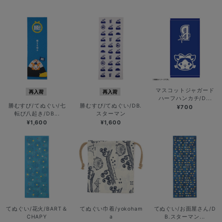
マスコットジャガード
再入荷
再入荷
ハーフハンカチ/D...
勝むすび/てぬぐい/七
勝むすび/てぬぐい/DB.
¥700
転び八起き/DB...
スターマン
¥1,600
¥1,600
てぬぐい/花火/BART＆
てぬぐい巾着/yokoham
てぬぐい/お面屋さん/D
CHAPY
a
B.スターマン...