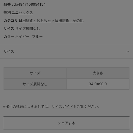
品番
ydb4947109954154
性別
ユニセックス
カテゴリ
日用雑貨・おもちゃ
>
日用雑貨：その他
サイズ
サイズ展開なし
カラー
ネイビー
ブルー
サイズ
サイズ
大きさ
サイズ展開なし
34.0×90.0
※採寸の詳細につきましては、
サイズガイド
をご覧ください。
シェアする