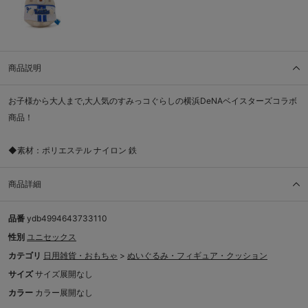
商品説明
お子様から大人まで,大人気のすみっコぐらしの横浜DeNAベイスターズコラボ
商品！
◆素材：ポリエステル ナイロン 鉄
商品詳細
品番
ydb4994643733110
性別
ユニセックス
カテゴリ
日用雑貨・おもちゃ
>
ぬいぐるみ・フィギュア・クッション
サイズ
サイズ展開なし
カラー
カラー展開なし