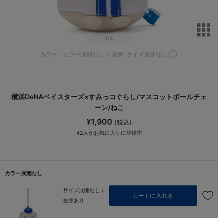
サ
1
/4
カラー：カラー展開なし
/
在庫
サイズ展開なし:◯
横浜DeNAベイスターズ×すみっコぐらし/マスコットボールチェ
ーン/ねこ
¥1,900
(税込)
42
人がお気に入りに登録中
カラー展開なし
サイズ展開なし /
カートに入れる
在庫あり