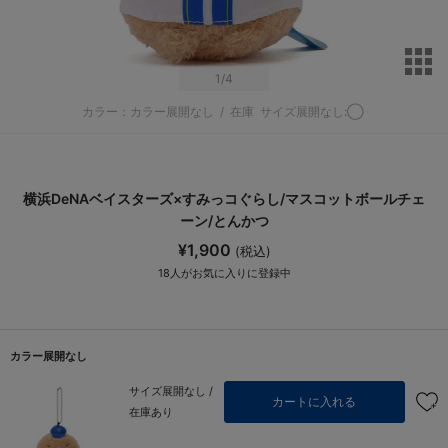
サ
1
/4
カラー：カラー展開なし
/
在庫
サイズ展開なし:◯
横浜DeNAベイスターズ×すみっコぐらし/マスコットボールチェ
ーン/とんかつ
¥1,900
(税込)
18
人がお気に入りに登録中
カラー展開なし
サイズ展開なし /
カートに入れる
在庫あり