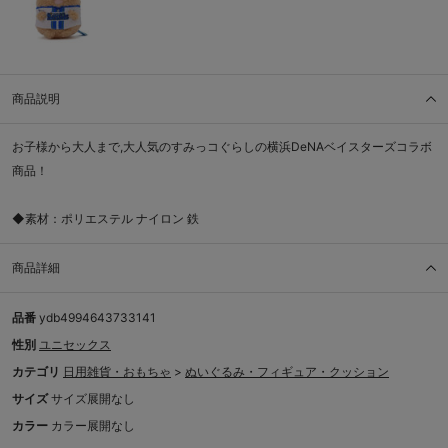
商品説明
お子様から大人まで,大人気のすみっコぐらしの横浜DeNAベイスターズコラボ
商品！
◆素材：ポリエステル ナイロン 鉄
商品詳細
品番
ydb4994643733141
性別
ユニセックス
カテゴリ
日用雑貨・おもちゃ
>
ぬいぐるみ・フィギュア・クッション
サイズ
サイズ展開なし
カラー
カラー展開なし