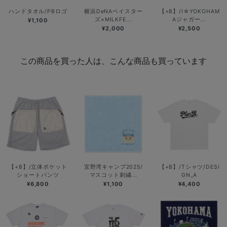
ハンドタオル/PBロゴ
横浜DeNAベイスター
【+B】/I☆YOKOHAM
ズ×MILKFE...
Aジャガー...
¥1,100
¥2,000
¥2,500
この商品を買った人は、こんな商品も買っています
【+B】/立体ポケット
宜野湾キャンプ2025/
【+B】/Tシャツ/DESI
ショートパンツ
マスコット刺繍...
GN_A
¥6,800
¥1,100
¥4,400