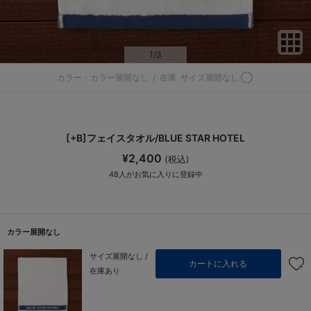
サ
1
/3
カラー：カラー展開なし
/
在庫
サイズ展開なし:◯
[+B]フェイスタオル/BLUE STAR HOTEL
¥2,400
(税込)
48
人がお気に入りに登録中
カラー展開なし
サイズ展開なし /
カートに入れる
在庫あり