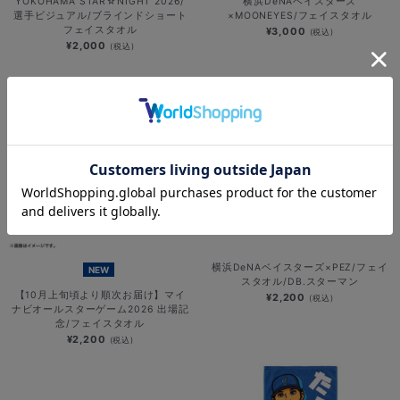
YOKOHAMA STAR☆NIGHT 2026/
横浜DeNAベイスターズ
選手ビジュアル/ブラインドショート
×MOONEYES/フェイスタオル
フェイスタオル
¥3,000
(税込)
¥2,000
(税込)
横浜DeNAベイスターズ×PEZ/フェイ
NEW
スタオル/DB.スターマン
【10月上旬頃より順次お届け】マイ
¥2,200
(税込)
ナビオールスターゲーム2026 出場記
念/フェイスタオル
¥2,200
(税込)