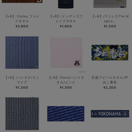
【+B】 Disney フェイ
【+B】/インディゴフ
【+B】/ラミレスThe M
スタオル
ェイスタオル
agica...
¥3,900
¥1,800
¥1,500
【+B】/ハンカチ/スト
【+B】/Peko/ハンドタ
応援アピールタオル/声
ライプ
オル/ピンク
出し番長
¥1,300
¥1,500
¥2,200