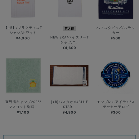
【+B】/プラクティスT
ハマスタグッズ/ステッ
再入荷
シャツ/ホワイト
カー
NEW ERA/ペイズリーT
¥4,000
¥500
シャツ/Y...
¥4,600
宜野湾キャンプ2025/
[+B]バスタオル/BLUE
エンブレムアイテム/ス
マスコット刺繍...
STAR...
テッカー/Bロゴ
¥1,100
¥4,900
¥300