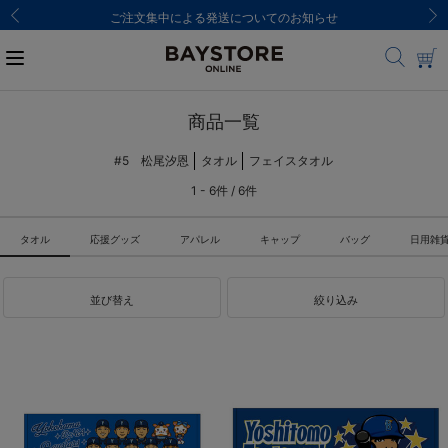
ご注文集中による発送についてのお知らせ
商品一覧
#5 松尾汐恩
タオル
フェイスタオル
1 - 6件 / 6件
タオル
応援グッズ
アパレル
キャップ
バッグ
日用雑
並び替え
絞り込み