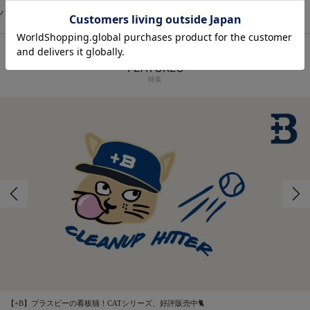
ハンドタオル
ネックタオル
スポーツタオル
タオル：その他
FEATURES
特集
【+B】プラスビーの看板猫！CATシリーズ、好評販売中🐈