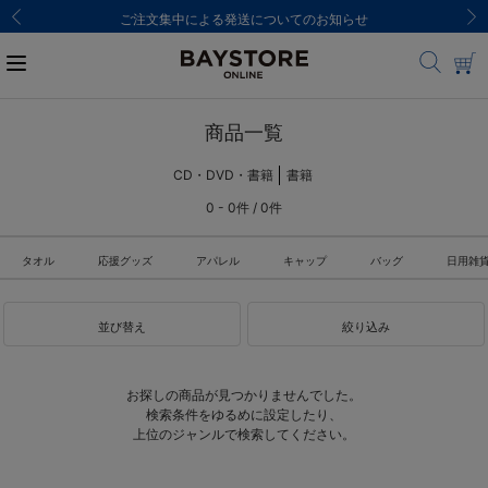
ご注文集中による発送についてのお知らせ
商品一覧
CD・DVD・書籍
書籍
0 - 0件 / 0件
タオル
応援グッズ
アパレル
キャップ
バッグ
日用雑
並び替え
絞り込み
お探しの商品が見つかりませんでした。
検索条件をゆるめに設定したり、
上位のジャンルで検索してください。