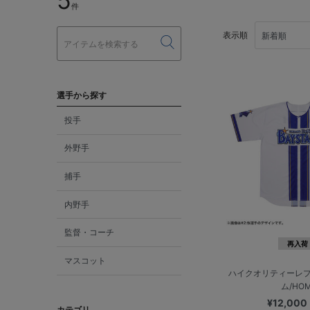
5
件
表示順
選手から探す
投手
外野手
捕手
内野手
監督・コーチ
再入荷
マスコット
ハイクオリティーレ
ム/HO
¥12,000
カテゴリ