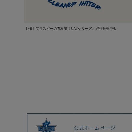
【+B】プラスビーの看板猫！CATシリーズ、好評販売中🐈