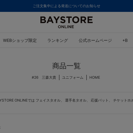
8,000円(税込)以上のご購入で送料無料
WEBショップ限定
ランキング
公式ホームページ
+B
商品一覧
#26 三森大貴
ユニフォーム
HOME
ORE ONLINEでは
フェイスタオル
、
選手名タオル
、
応援バット
、
チケットホ
示