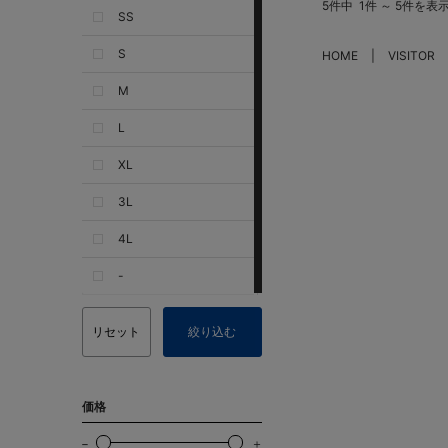
5件中
1件 ～ 5件を表
SS
S
HOME
VISITOR
M
L
XL
3L
4L
-
リセット
絞り込む
価格