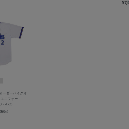
¥7
】オーダーハイクオ
カユニフォー
XO・4XO
(税込)