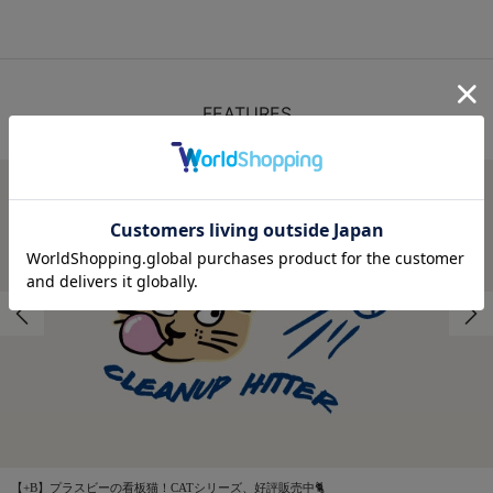
FEATURES
特集
【+B】プラスビーの看板猫！CATシリーズ、好評販売中🐈