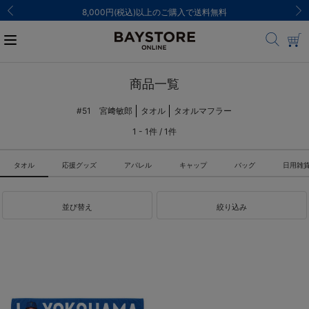
ご注文集中による発送についてのお知らせ
商品一覧
#51 宮﨑敏郎
タオル
タオルマフラー
1 - 1件 / 1件
タオル
応援グッズ
アパレル
キャップ
バッグ
日用雑
並び替え
絞り込み