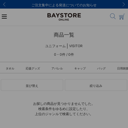
ご注文集中による発送についてのお知らせ
商品一覧
ユニフォーム
VISITOR
0 - 0件 / 0件
タオル
応援グッズ
アパレル
キャップ
バッグ
日用雑
並び替え
絞り込み
お探しの商品が見つかりませんでした。
検索条件をゆるめに設定したり、
上位のジャンルで検索してください。