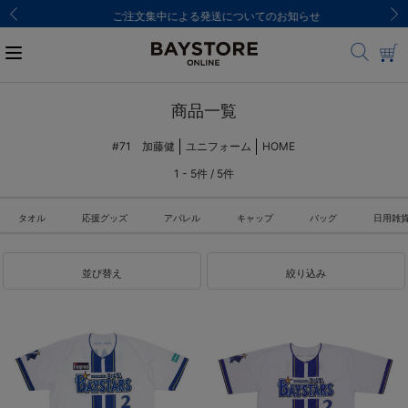
ご注文集中による発送についてのお知らせ
商品一覧
#71 加藤健
ユニフォーム
HOME
1 - 5件 / 5件
タオル
応援グッズ
アパレル
キャップ
バッグ
日用雑
並び替え
絞り込み