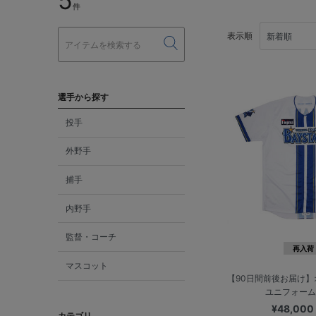
5
件
表示順
選手から探す
投手
外野手
捕手
内野手
監督・コーチ
再入荷
マスコット
【90日間前後お届け
ユニフォーム/
¥48,00
カテゴリ