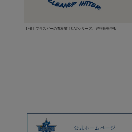
【+B】プラスビーの看板猫！CATシリーズ、好評販売中🐈