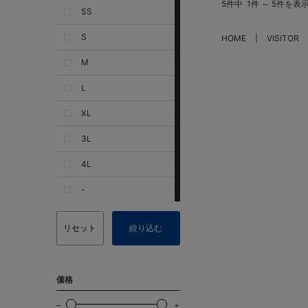
5件中
1件 ～ 5件を表
SS
S
HOME
VISITOR
M
L
XL
3L
4L
-
リセット
絞り込む
価格