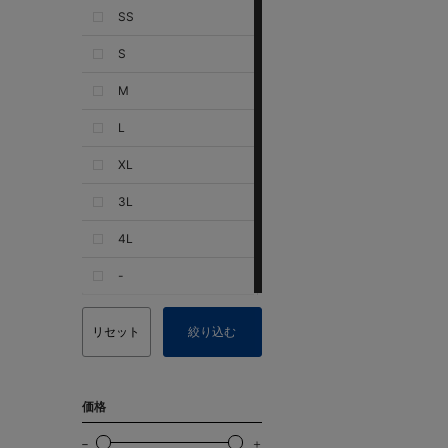
SS
S
M
L
XL
3L
4L
-
リセット
絞り込む
価格