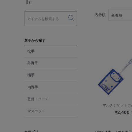
1
件
表示順
選手から探す
投手
外野手
捕手
内野手
監督・コーチ
マルチチケットホル
マスコット
¥2,400
カテゴリ