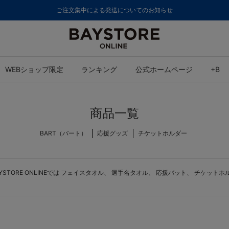
ご注文集中による発送についてのお知らせ
WEBショップ限定
ランキング
公式ホームページ
+B
商品一覧
BART（バート）
応援グッズ
チケットホルダー
ORE ONLINEでは
フェイスタオル
、
選手名タオル
、
応援バット
、
チケットホ