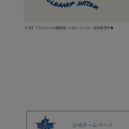
【+B】プラスビーの看板猫！CATシリーズ、好評販売中🐈