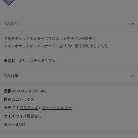
商品説明
マルチチケットホルダーにマスコットデザインが登場！
メインポケットがファスナー式になり,使い勝手が向上しました！
◆素材：ポリエステル,PP,TPU
商品詳細
品番
ydb4582618871983
性別
ユニセックス
カテゴリ
応援グッズ
>
チケットホルダー
サイズ
サイズ展開なし
カラー
BART