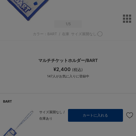
サ
1
/5
カラー：BART
/
在庫
サイズ展開なし:◯
マルチチケットホルダー/BART
¥2,400
(税込)
147
人がお気に入りに登録中
BART
サイズ展開なし /
カートに入れる
在庫あり