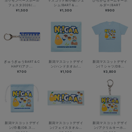
ポケモンベースボール
マスコット和小物/シュ
ひらがなネームキーホ
フェスタ2026/...
シュ/BART＆...
ルダー/BART
¥1,500
¥1,300
¥900
ぎゅうぎゅうBART＆C
新潟マスコットデザイ
新潟マスコットデザイ
HAPY/アク...
ン/ハンドタオル/...
ン/Ｔシャツ/DB...
¥700
¥1,100
¥3,800
新潟マスコットデザイ
新潟マスコットデザイ
新潟マスコットデザイ
ン/巾着/DB.ス...
ン/フェイスタオル...
ン/アクリルキーホ...