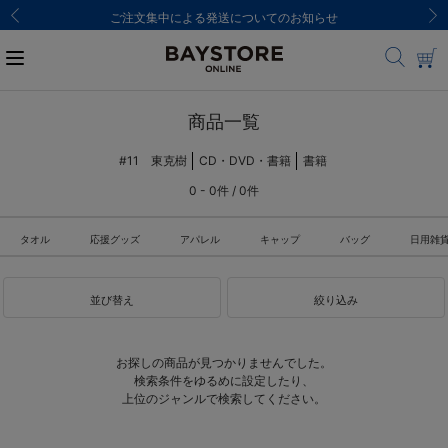
ご注文集中による発送についてのお知らせ
商品一覧
#11 東克樹
CD・DVD・書籍
書籍
0 - 0件 / 0件
タオル
応援グッズ
アパレル
キャップ
バッグ
日用雑
並び替え
絞り込み
お探しの商品が見つかりませんでした。
検索条件をゆるめに設定したり、
上位のジャンルで検索してください。