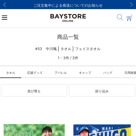
ご注文集中による発送についてのお知らせ
商品一覧
#53 中川颯
タオル
フェイスタオル
1 - 3件 / 3件
タオル
応援グッズ
アパレル
キャップ
バッグ
日用雑
並び替え
絞り込み