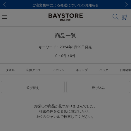
ご注文集中による発送についてのお知らせ
商品一覧
キーワード：2024年1月29日発売
0 - 0件 / 0件
タオル
応援グッズ
アパレル
キャップ
バッグ
日用雑
並び替え
絞り込み
お探しの商品が見つかりませんでした。
検索条件をゆるめに設定したり、
上位のジャンルで検索してください。