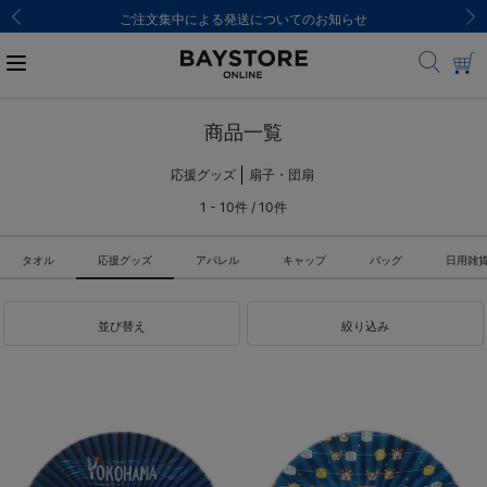
ご注文集中による発送についてのお知らせ
商品一覧
応援グッズ
扇子・団扇
1 - 10件 / 10件
タオル
応援グッズ
アパレル
キャップ
バッグ
日用雑
並び替え
絞り込み