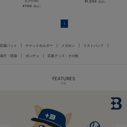
わ/HOME
¥1,000
(税込)
¥700
(税込)
1
応援バット
チケットホルダー
メガホン
リストバンド
扇子・団扇
ポンチョ
応援グッズ：その他
FEATURES
特集