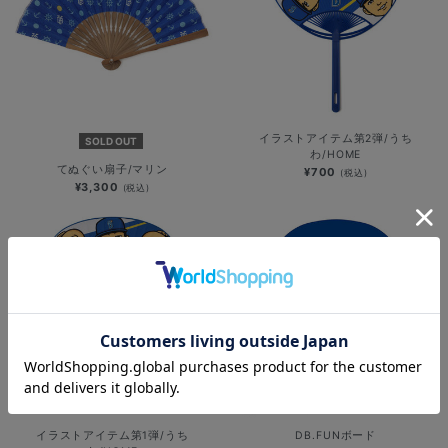
イラストアイテム第2弾/うち
SOLD OUT
わ/HOME
てぬぐい扇子/マリン
¥700
(税込)
¥3,300
(税込)
イラストアイテム第1弾/うち
DB.FUNボード