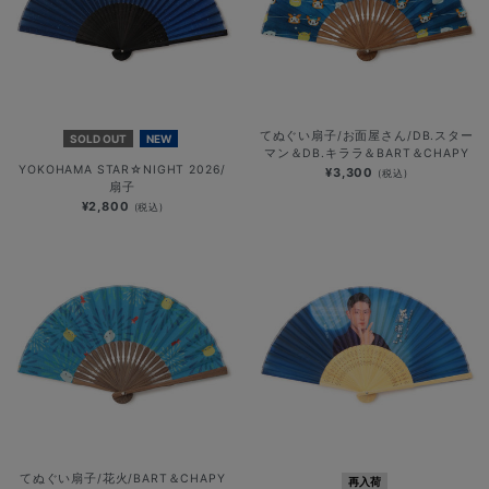
てぬぐい扇子/お面屋さん/DB.スター
SOLD OUT
NEW
マン＆DB.キララ＆BART＆CHAPY
YOKOHAMA STAR☆NIGHT 2026/
¥3,300
(税込)
扇子
¥2,800
(税込)
てぬぐい扇子/花火/BART＆CHAPY
再入荷