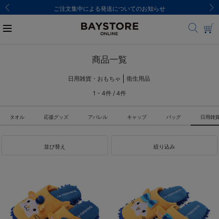
ご注文集中による発送についてのお知らせ
商品一覧
日用雑貨・おもちゃ
衛生用品
1 - 4件 / 4件
タオル
応援グッズ
アパレル
キャップ
バッグ
日用雑
並び替え
絞り込み