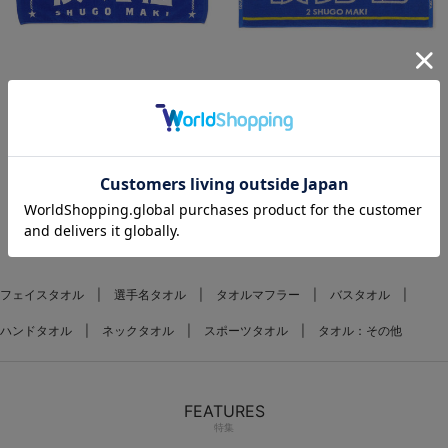
選手名タオル/ジャガード
NEW
再入荷
¥2,200
(税込)
選手名タオル
¥1,900
(税込)
1
フェイスタオル
選手名タオル
タオルマフラー
バスタオル
ハンドタオル
ネックタオル
スポーツタオル
タオル：その他
FEATURES
特集