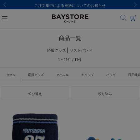
ご注文集中による発送についてのお知らせ
商品一覧
応援グッズ
リストバンド
1 - 11件 / 11件
タオル
応援グッズ
アパレル
キャップ
バッグ
日用雑
並び替え
絞り込み