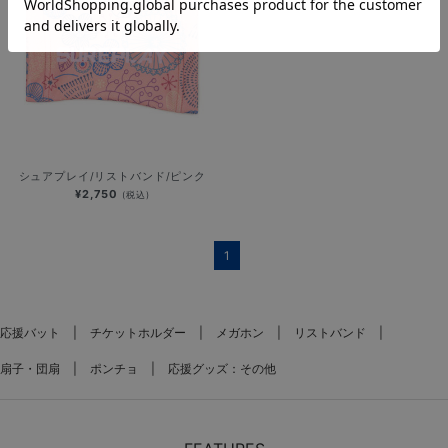
シュアプレイ/リストバンド/ピンク
¥2,750
(税込)
1
応援バット
チケットホルダー
メガホン
リストバンド
扇子・団扇
ポンチョ
応援グッズ：その他