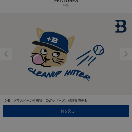
FEATURES
特集
【+B】プラスビーの看板猫！CATシリーズ、好評販売中🐈
一覧を見る