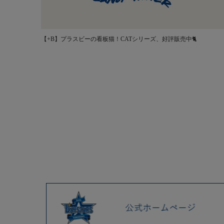
【+B】プラスビーの看板猫！CATシリーズ、好評販売中🐈