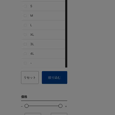
S
M
L
XL
3L
4L
-
リセット
絞り込む
価格