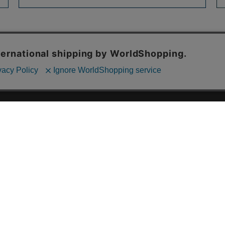
ご利用ガイド
ABOUT US
ご利用ガイド
会社概要
お問い合わせ
特定商取引法に基づく表記
お支払い方法について
ご利用規約
配送・送料について
個人情報保護方針
返品・交換について
法人のお客様へ
global shipping