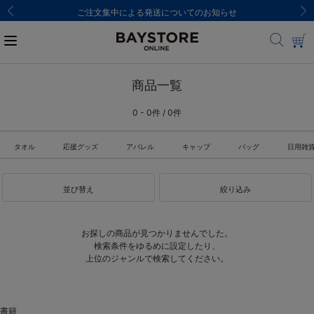
ご注文集中による発送についてのお知らせ
商品一覧
0 - 0件 / 0件
タオル
応援グッズ
アパレル
キャップ
バッグ
日用雑
並び替え
絞り込み
お探しの商品が見つかりませんでした。
検索条件をゆるめに設定したり、
上位のジャンルで検索してください。
書籍