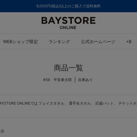
ご注文集中による発送についてのお知らせ
WEBショップ限定
ランキング
公式ホームページ
+B
商品一覧
#59 平良拳太郎
在庫あり
TORE ONLINEでは
フェイスタオル
、
選手名タオル
、
応援バット
、
チケットホ
表示