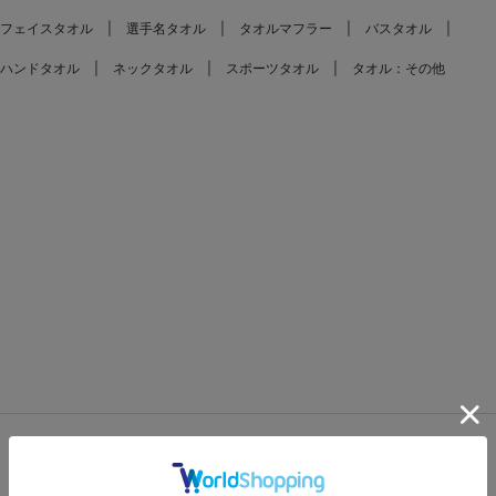
フェイスタオル
選手名タオル
タオルマフラー
バスタオル
ハンドタオル
ネックタオル
スポーツタオル
タオル：その他
FEATURES
特集