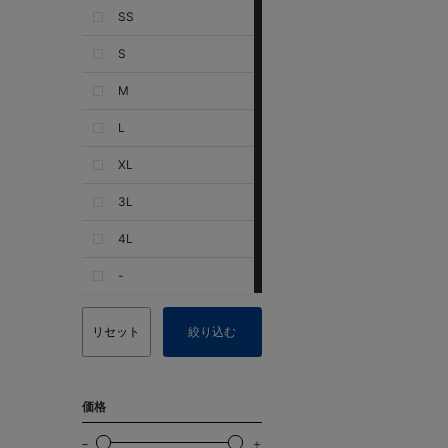
SS
S
M
L
XL
3L
4L
-
リセット
絞り込む
価格