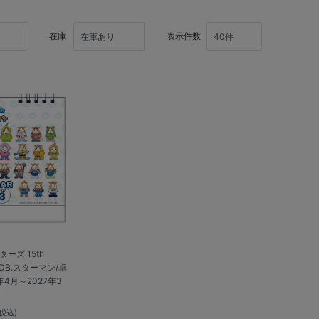
在庫
表示件数
ーズ 15th
地DB.スターマン/卓
4月～2027年3
(税込)