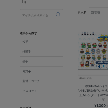
1
件
表示順
選手から探す
投手
外野手
捕手
内野手
監督・コーチ
横浜DeNAベイスタ
ANNIVERSARY/ご当
マスコット
上カレンダー【2026年
月】
¥1,300
カテゴリ