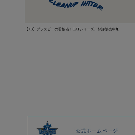
【+B】プラスビーの看板猫！CATシリーズ、好評販売中🐈