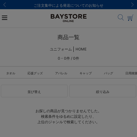
ご注文集中による発送についてのお知らせ
商品一覧
ユニフォーム
HOME
0 - 0件 / 0件
タオル
応援グッズ
アパレル
キャップ
バッグ
日用雑
並び替え
絞り込み
お探しの商品が見つかりませんでした。
検索条件をゆるめに設定したり、
上位のジャンルで検索してください。