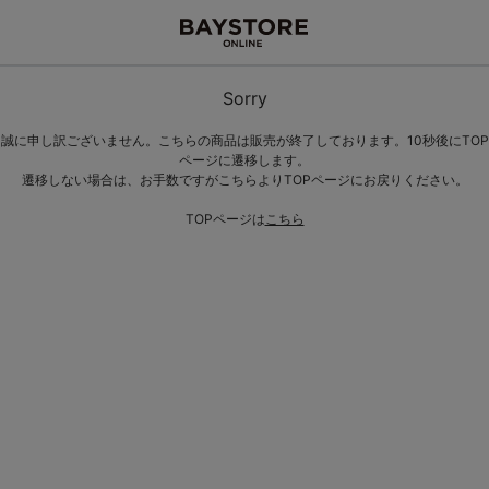
Sorry
誠に申し訳ございません。こちらの商品は販売が終了しております。10秒後にTOP
ページに遷移します。
遷移しない場合は、お手数ですがこちらよりTOPページにお戻りください。
TOPページは
こちら