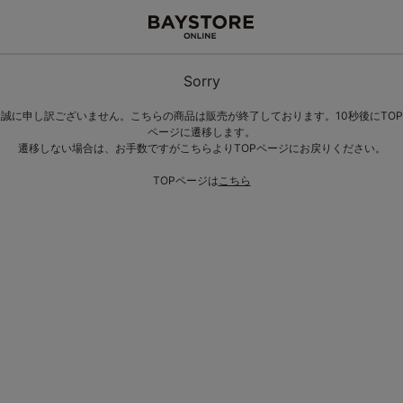
Sorry
誠に申し訳ございません。こちらの商品は販売が終了しております。10秒後にTOP
ページに遷移します。
遷移しない場合は、お手数ですがこちらよりTOPページにお戻りください。
TOPページは
こちら