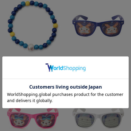
再入荷
SOLD OUT
デコラ DB.スターマン/ブレスレット
ピンホールサングラス/DB.スターマ
ン
¥1,000
(税込)
¥2,200
(税込)