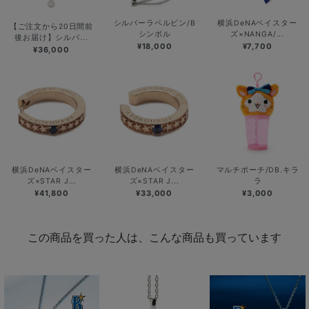
シルバーラベルピン/B
横浜DeNAベイスター
【ご注文から20日間前
シンボル
ズ×NANGA/...
後お届け】シルバ...
¥18,000
¥7,700
¥36,000
横浜DeNAベイスター
横浜DeNAベイスター
マルチポーチ/DB.キラ
ズ×STAR J...
ズ×STAR J...
ラ
¥41,800
¥33,000
¥3,000
この商品を買った人は、こんな商品も買っています