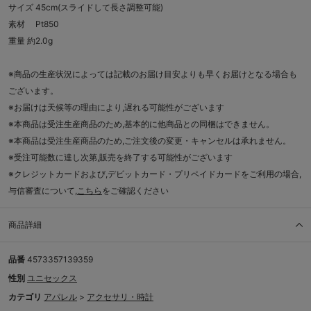
サイズ 45cm(スライドして長さ調整可能)
素材 Pt850
重量 約2.0g
※商品の生産状況によっては記載のお届け目安よりも早くお届けとなる場合も
ございます。
※お届けは天候等の理由により,遅れる可能性がございます
※本商品は受注生産商品のため,基本的に他商品との同梱はできません。
※本商品は受注生産商品のため,ご注文後の変更・キャンセルは承れません。
※受注可能数に達し次第,販売を終了する可能性がございます
※クレジットカードおよび,デビットカード・プリペイドカードをご利用の場合,
与信審査について,
こちら
をご確認ください
商品詳細
品番
4573357139359
性別
ユニセックス
カテゴリ
アパレル
>
アクセサリ・時計