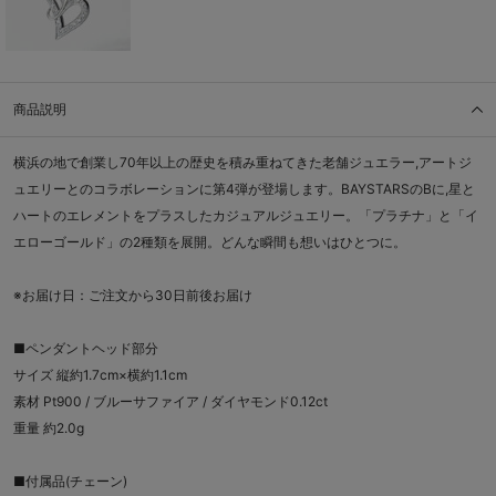
商品説明
横浜の地で創業し70年以上の歴史を積み重ねてきた老舗ジュエラー,アートジ
ュエリーとのコラボレーションに第4弾が登場します。BAYSTARSのBに,星と
ハートのエレメントをプラスしたカジュアルジュエリー。「プラチナ」と「イ
エローゴールド」の2種類を展開。どんな瞬間も想いはひとつに。
※お届け日：ご注文から30日前後お届け
■ペンダントヘッド部分
サイズ 縦約1.7cm×横約1.1cm
素材 Pt900 / ブルーサファイア / ダイヤモンド0.12ct
重量 約2.0g
■付属品(チェーン)