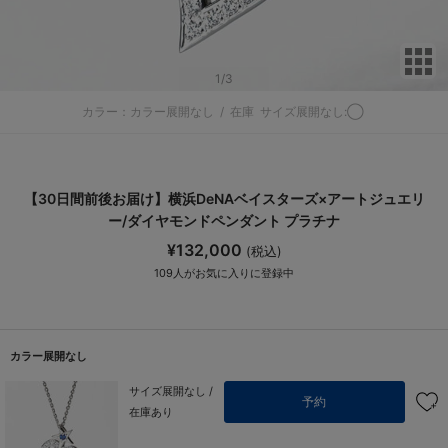
サ
1
/3
カラー：カラー展開なし
/
在庫
サイズ展開なし:◯
【30日間前後お届け】横浜DeNAベイスターズ×アートジュエリ
ー/ダイヤモンドペンダント プラチナ
¥132,000
(税込)
109
人がお気に入りに登録中
カラー展開なし
サイズ展開なし /
予約
在庫あり