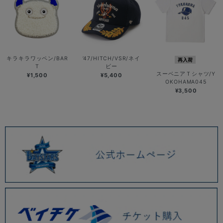
キラキラワッペン/BAR
’47/HITCH/VSR/ネイ
再入荷
T
ビー
スーベニアＴシャツ/Y
¥1,500
¥5,400
OKOHAMA045
¥3,500