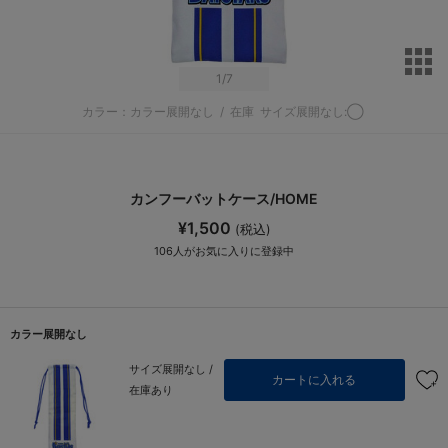
サ
1
/7
カラー：カラー展開なし
/
在庫
サイズ展開なし:◯
カンフーバットケース/HOME
¥1,500
(税込)
106
人がお気に入りに登録中
カラー展開なし
サイズ展開なし /
カートに入れる
在庫あり