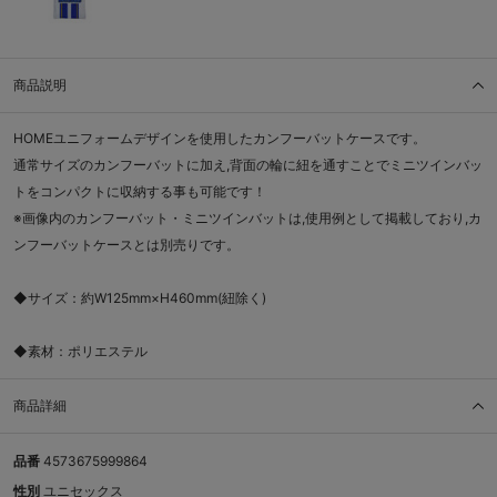
商品説明
HOMEユニフォームデザインを使用したカンフーバットケースです。
通常サイズのカンフーバットに加え,背面の輪に紐を通すことでミニツインバッ
トをコンパクトに収納する事も可能です！
※画像内のカンフーバット・ミニツインバットは,使用例として掲載しており,カ
ンフーバットケースとは別売りです。
◆サイズ：約W125mm×H460mm(紐除く)
◆素材：ポリエステル
商品詳細
品番
4573675999864
性別
ユニセックス