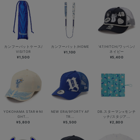
カンフーバットケース/
カンフーバット/HOME
’47/HITCH/ワッペン/
VISITOR
ネイビー
¥1,100
¥1,500
¥5,400
YOKOHAMA STAR☆NI
NEW ERA/9FORTY AF
DB.スターマン×モンチ
GHT...
TR...
ッチ/スタジア...
¥5,800
¥5,500
¥2,800