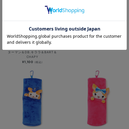
カンフーバット/DB.スターマン＆DB.
SOLD OUT
キララ
横浜DeNAベイスターズ 15th
¥1,100
(税込)
ANNIVERSARY/ツインバット/DB.ス
ターマン＆DB.キララ＆BART＆
CHAPY
¥1,100
(税込)