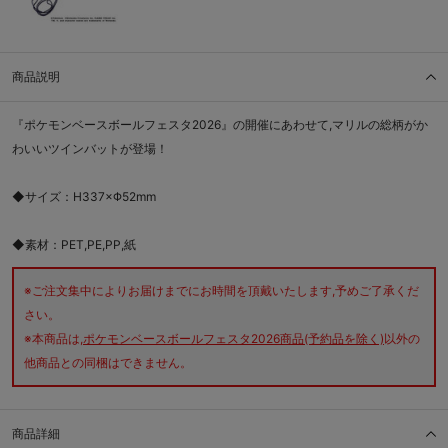
商品説明
『ポケモンベースボールフェスタ2026』の開催にあわせて,マリルの総柄がか
わいいツインバットが登場！
◆サイズ：H337×Φ52mm
◆素材：PET,PE,PP,紙
※ご注文集中によりお届けまでにお時間を頂戴いたします,予めご了承くだ
さい。
※本商品は,
ポケモンベースボールフェスタ2026商品(予約品を除く)
以外の
他商品との同梱はできません。
商品詳細