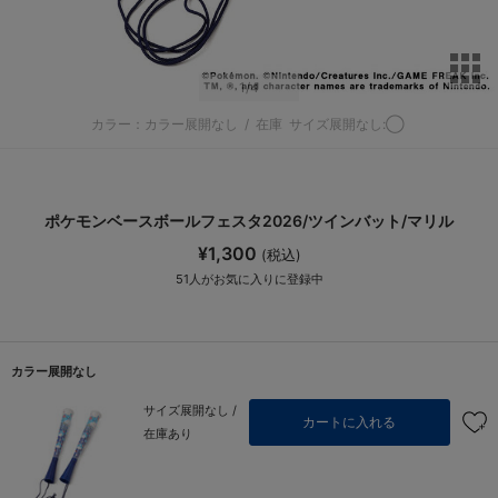
サ
1
/4
カラー：カラー展開なし
/
在庫
サイズ展開なし:◯
ポケモンベースボールフェスタ2026/ツインバット/マリル
¥1,300
(税込)
51
人がお気に入りに登録中
カラー展開なし
サイズ展開なし /
カートに入れる
在庫あり