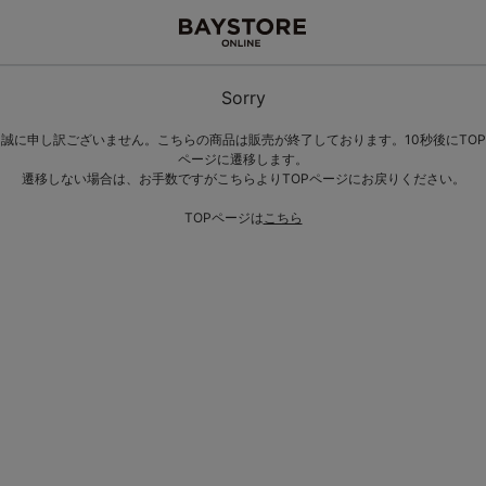
Sorry
誠に申し訳ございません。こちらの商品は販売が終了しております。10秒後にTOP
ページに遷移します。
遷移しない場合は、お手数ですがこちらよりTOPページにお戻りください。
TOPページは
こちら