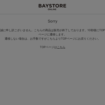
Sorry
誠に申し訳ございません。こちらの商品は販売が終了しております。10秒後にTOP
ページに遷移します。
遷移しない場合は、お手数ですがこちらよりTOPページにお戻りください。
TOPページは
こちら