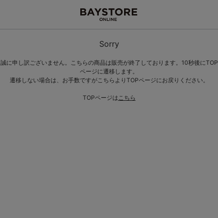
Sorry
誠に申し訳ございません。こちらの商品は販売が終了しております。10秒後にTOP
ページに遷移します。
遷移しない場合は、お手数ですがこちらよりTOPページにお戻りください。
TOPページは
こちら