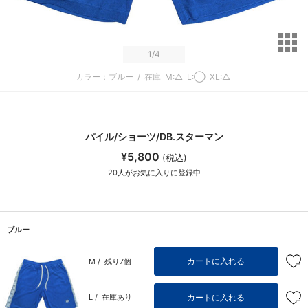
サ
1
/4
カラー：ブルー
/
在庫
M:△
L:◯
XL:△
パイル/ショーツ/DB.スターマン
¥5,800
(税込)
20
人がお気に入りに登録中
ブルー
カートに入れる
M /
残り7個
カートに入れる
L /
在庫あり