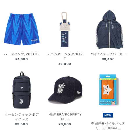
ハーフパンツ/VISITOR
デニムネームタグ/BAR
パイル/ジップパーカー
T
¥4,600
¥8,400
¥2,000
オーセンティックボデ
NEW ERA/PC9FIFTY
NEW
ィバッグ
CH...
準固体モバイルバッテ
¥9,500
¥6,800
リー5,000mA...