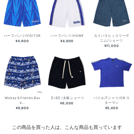
ハーフパンツ/VISITOR
ハーフパンツ/HOME
カイハラヒッコリーデ
ニム/ショーツ
¥4,600
¥4,600
¥11,000
Mickey＆Friends Bas
【+B】/太畝ショーツ
パイル/Tシャツ/DB.ス
e...
ターマン
¥6,000
¥6,600
¥5,400
この商品を買った人は、こんな商品も買っています