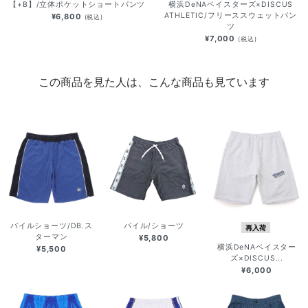
【+B】/立体ポケットショートパンツ
横浜DeNAベイスターズ×DISCUS
ATHLETIC/フリーススウェットパン
¥6,800
(税込)
ツ
¥7,000
(税込)
この商品を見た人は、こんな商品も見ています
パイルショーツ/DB.ス
パイル/ショーツ
再入荷
ターマン
¥5,800
横浜DeNAベイスター
¥5,500
ズ×DISCUS...
¥6,000