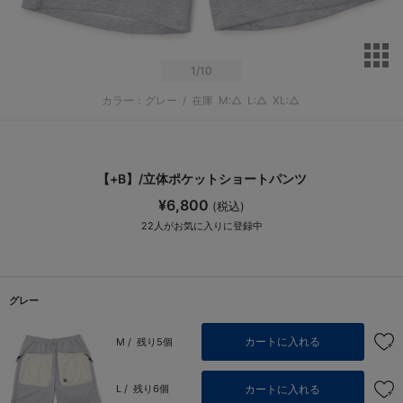
サ
1
/10
カラー：グレー
/
在庫
M:△
L:△
XL:△
【+B】/立体ポケットショートパンツ
¥6,800
(税込)
22
人がお気に入りに登録中
グレー
カートに入れる
M /
残り5個
カートに入れる
L /
残り6個