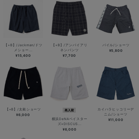
【+B】/Jackman/ドツ
【+B】/アンパイアリ
パイル/ショーツ
メショー...
ネンパンツ
¥5,800
¥15,400
¥7,700
【+B】/太畝ショーツ
カイハラヒッコリーデ
再入荷
ニム/ショーツ
¥6,000
横浜DeNAベイスター
¥11,000
ズ×DISCUS...
¥6,000