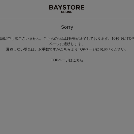
Sorry
誠に申し訳ございません。こちらの商品は販売が終了しております。10秒後にTOP
ページに遷移します。
遷移しない場合は、お手数ですがこちらよりTOPページにお戻りください。
TOPページは
こちら