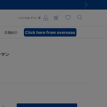
こんにちは
ゲスト
様
Click here from overseas
店舗紹介
ーマン
 /