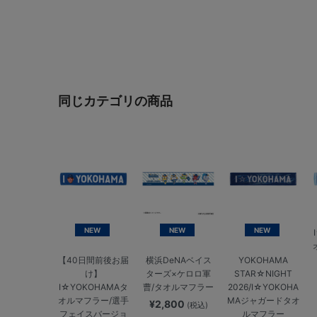
同じカテゴリの商品
NEW
NEW
NEW
【40日間前後お届
横浜DeNAベイス
YOKOHAMA
け】
ターズ×ケロロ軍
STAR☆NIGHT
I☆YOKOHAMAタ
曹/タオルマフラー
2026/I☆YOKOHA
オルマフラー/選手
MAジャガードタオ
¥2,800
(税込)
フェイスバージョ
ルマフラー