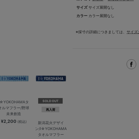
サイズ
サイズ展開なし
カラー
カラー展開なし
※採寸の詳細につきましては、
サイズ
SOLD OUT
I☆YOKOHAMAタ
オルマフラー/野球
再入荷
未来創造
¥2,200
(税込)
新潟花火デザイ
ン/I☆YOKOHAMA
タオルマフラー