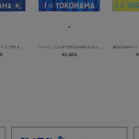
15th A...
リバーシブルI☆YOKOHAMAタオル...
横浜DeNAベイス
00
¥2,400
¥