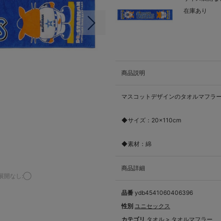
在庫あり
次の画像
商品説明
マスコットデザインのタオルマフラ
◆サイズ：20×110cm
◆素材：綿
商品詳細
展開なし:◯
品番
ydb4541060406396
性別
ユニセックス
カテゴリ
タオル
>
タオルマフラー