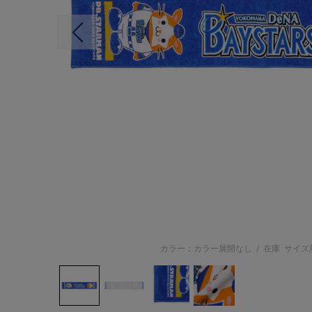
前の画像
カラー：カラー展開なし
/
在庫
サイズ