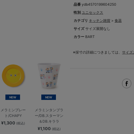
品番
ydb4570199604250
性別
ユニセックス
カテゴリ
キッチン雑貨
>
食器
サイズ
サイズ展開なし
カラー
BART
※採寸の詳細につきましては、
サイズ
NEW
NEW
メラミンプレー
メラミンタンブラ
ト/CHAPY
ー/DB.スターマン
＆DB.キララ
¥1,300
(税込)
¥1,100
(税込)