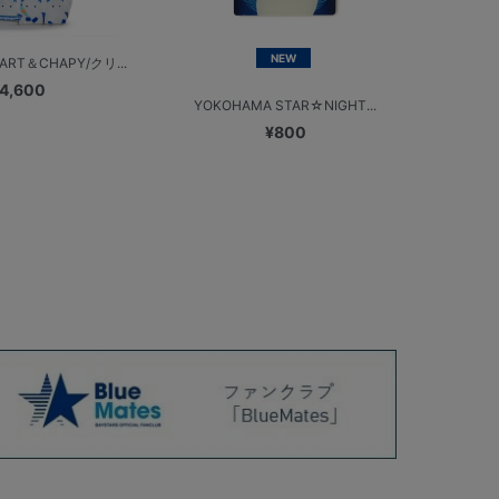
NEW
T＆CHAPY/クリ...
4,600
YOKOHAMA STAR☆NIGHT...
¥800