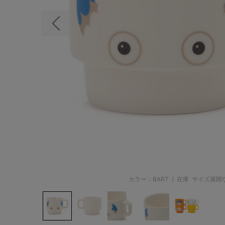
前の画像
カラー：BART
/
在庫
サイズ展開