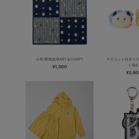
小布/青海波/BART＆CHAPY
マスコット付きリ
ト/BA..
¥1,300
¥2,8