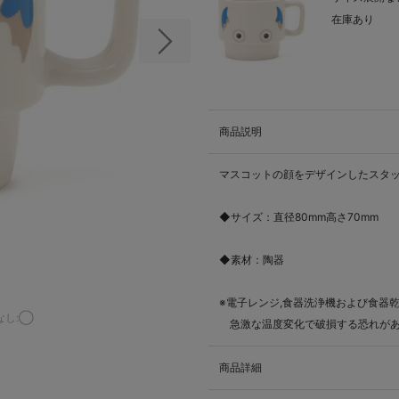
在庫あり
次の画像
商品説明
マスコットの顔をデザインしたスタ
◆サイズ：直径80mm高さ70mm
◆素材：陶器
※電子レンジ,食器洗浄機および食器
なし:◯
急激な温度変化で破損する恐れが
商品詳細