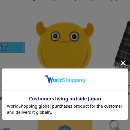
ン/タオルマフラ
横浜DeNAベイスターズ×SECOND...
【＋B】/ラムズ
¥9,000
¥
00