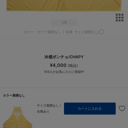
サ
1
/5
カラー：カラー展開なし
/
在庫
サイズ展開なし:◯
冷感ポンチョ/CHAPY
¥4,000
(税込)
104
人がお気に入りに登録中
カラー展開なし
サイズ展開なし /
カートに入れる
在庫あり