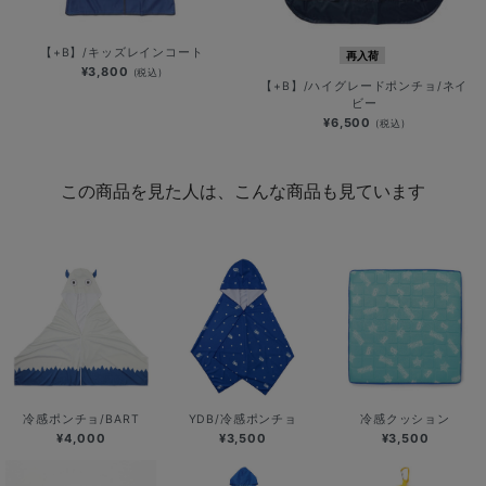
【+B】/キッズレインコート
再入荷
¥3,800
(税込)
【+B】/ハイグレードポンチョ/ネイ
ビー
¥6,500
(税込)
この商品を見た人は、こんな商品も見ています
冷感ポンチョ/BART
YDB/冷感ポンチョ
冷感クッション
¥4,000
¥3,500
¥3,500