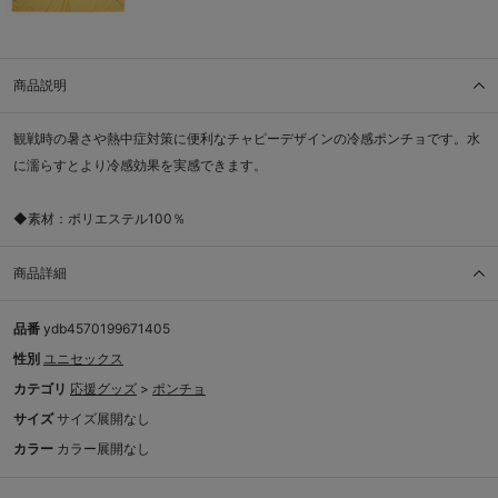
商品説明
観戦時の暑さや熱中症対策に便利なチャピーデザインの冷感ポンチョです。水
に濡らすとより冷感効果を実感できます。
◆素材：ポリエステル100％
商品詳細
品番
ydb4570199671405
性別
ユニセックス
カテゴリ
応援グッズ
>
ポンチョ
サイズ
サイズ展開なし
カラー
カラー展開なし