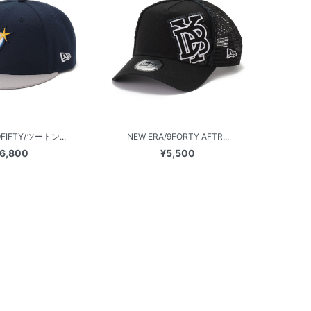
9FIFTY/ツートン...
NEW ERA/9FORTY AFTR...
6,800
¥5,500