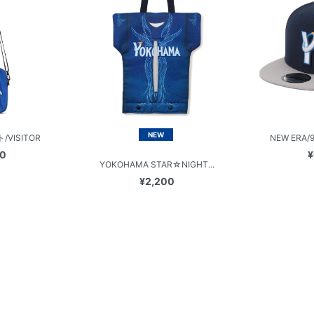
NEW
VISITOR
NEW ERA/
00
¥
YOKOHAMA STAR☆NIGHT...
¥2,200