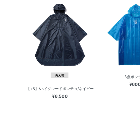
再入荷
3点ポン
¥60
【+B】/ハイグレードポンチョ/ネイビー
¥6,500