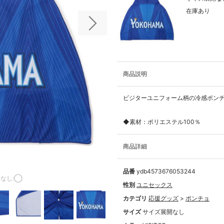
在庫あり
次の画像
商品説明
ビジターユニフォーム柄の冷感ポン
◆素材：ポリエステル100％
商品詳細
品番
ydb4573676053244
なし:◯
性別
ユニセックス
カテゴリ
応援グッズ
>
ポンチョ
サイズ
サイズ展開なし