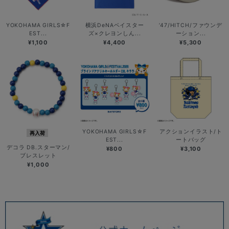
YOKOHAMA GIRLS☆F
横浜DeNAベイスター
’47/HITCH/ファウンデ
EST...
ズ×クレヨンしん...
ーション...
¥1,100
¥4,400
¥5,300
YOKOHAMA GIRLS☆F
アクションイラスト/ト
再入荷
EST...
ートバッグ
デコラ DB.スターマン/
¥800
¥3,100
ブレスレット
¥1,000