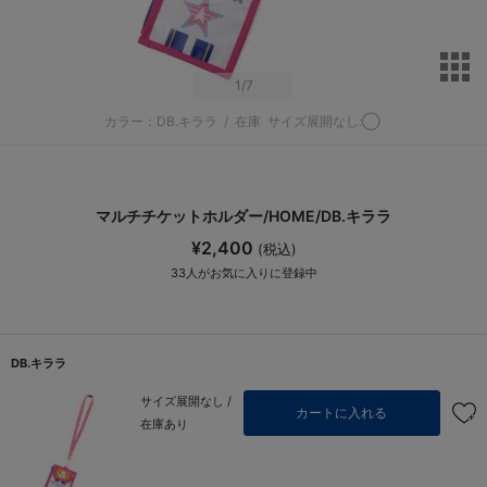
サ
1
/7
カラー：DB.キララ
/
在庫
サイズ展開なし:◯
マルチチケットホルダー/HOME/DB.キララ
¥2,400
(税込)
33
人がお気に入りに登録中
DB.キララ
サイズ展開なし /
カートに入れる
在庫あり