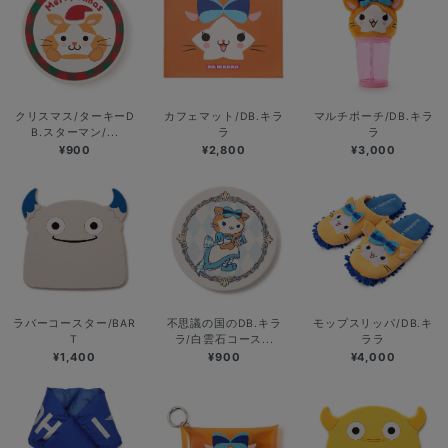
クリスマス/ターキーD
カフェマット/DB.キラ
マルチポーチ/DB.キラ
B.スターマン/...
ラ
ラ
¥900
¥2,800
¥3,000
ラバーコースター/BAR
不思議の国のDB.キラ
モップスリッパ/DB.キ
T
ラ/白雲石コース...
ララ
¥1,400
¥900
¥4,000