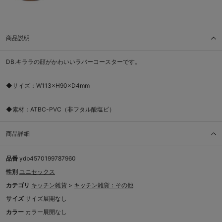
商品説明
DB.キララの顔がかわいいラバーコースターです。
◆サイズ：W113×H90×D4mm
◆素材：ATBC-PVC（非フタル酸塩ビ）
商品詳細
品番
ydb4570199787960
性別
ユニセックス
カテゴリ
キッチン雑貨
>
キッチン雑貨：その他
サイズ
サイズ展開なし
カラー
カラー展開なし