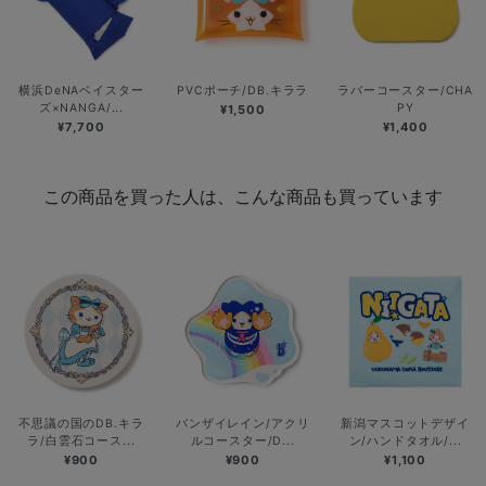
横浜DeNAベイスター
PVCポーチ/DB.キララ
ラバーコースター/CHA
ズ×NANGA/...
PY
¥1,500
¥7,700
¥1,400
この商品を買った人は、こんな商品も買っています
不思議の国のDB.キラ
バンザイレイン/アクリ
新潟マスコットデザイ
ラ/白雲石コース...
ルコースター/D...
ン/ハンドタオル/...
¥900
¥900
¥1,100