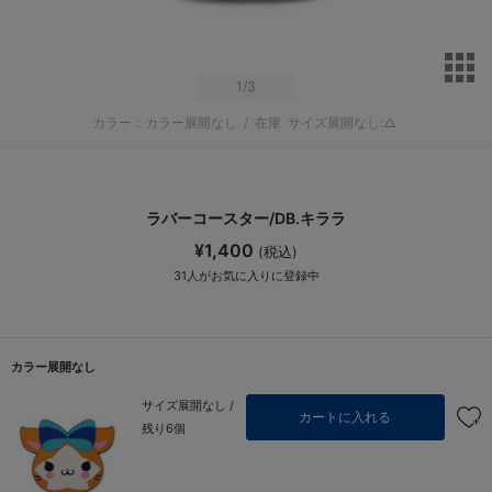
サ
1
/3
カラー：カラー展開なし
/
在庫
サイズ展開なし:△
ラバーコースター/DB.キララ
¥1,400
(税込)
31
人がお気に入りに登録中
カラー展開なし
サイズ展開なし /
カートに入れる
残り6個