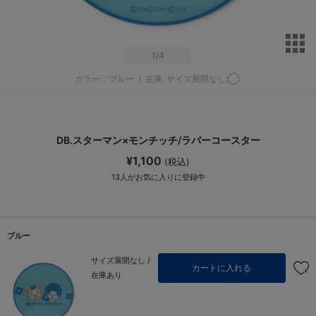
サ
1
/4
カラー：ブルー
/
在庫
サイズ展開なし:◯
DB.スターマン×モンチッチ/ラバーコースター
¥1,100
(税込)
13
人がお気に入りに登録中
ブルー
サイズ展開なし /
カートに入れる
在庫あり