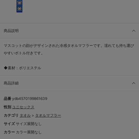
商品説明
マスコットの顔がデザインされた冷感タオルマフラーです。濡れても持ち運び
やすいボトル付きです。
◆素材：ポリエステル
商品詳細
品番
ydb4570199861639
性別
ユニセックス
カテゴリ
タオル
>
タオルマフラー
サイズ
サイズ展開なし
カラー
カラー展開なし