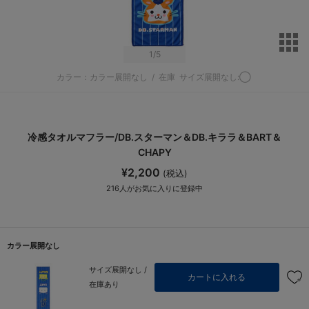
サ
1
/5
カラー：カラー展開なし
/
在庫
サイズ展開なし:◯
冷感タオルマフラー/DB.スターマン＆DB.キララ＆BART＆
CHAPY
¥2,200
(税込)
216
人がお気に入りに登録中
カラー展開なし
サイズ展開なし /
カートに入れる
在庫あり