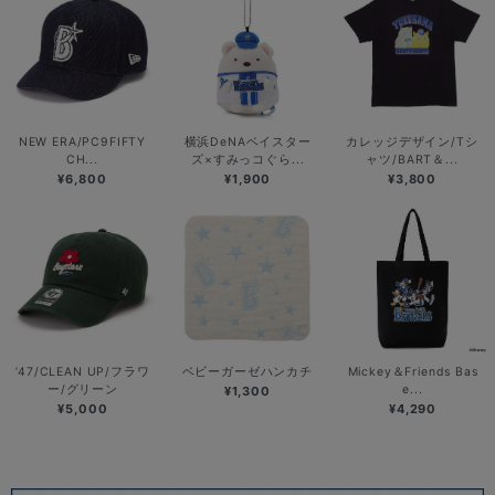
NEW ERA/PC9FIFTY
横浜DeNAベイスター
カレッジデザイン/Tシ
CH...
ズ×すみっコぐら...
ャツ/BART＆...
¥6,800
¥1,900
¥3,800
’47/CLEAN UP/フラワ
ベビーガーゼハンカチ
Mickey＆Friends Bas
ー/グリーン
e...
¥1,300
¥5,000
¥4,290