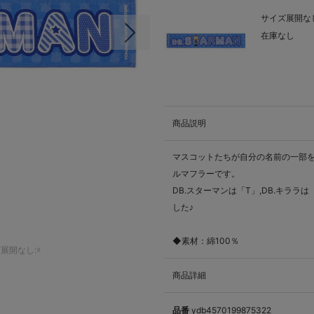
サイズ展開なし
在庫なし
次の画像
商品説明
マスコットたちが自分の名前の一部
ルマフラーです。
DB.スターマンは「T」,DB.キララは
した♪
◆素材：綿100％
展開なし:☓
商品詳細
品番
ydb4570199875322