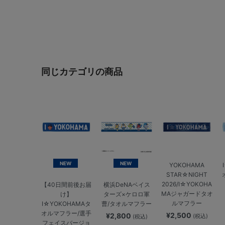
同じカテゴリの商品
NEW
NEW
YOKOHAMA
STAR☆NIGHT
2026/I☆YOKOHA
【40日間前後お届
横浜DeNAベイス
MAジャガードタオ
け】
ターズ×ケロロ軍
ルマフラー
I☆YOKOHAMAタ
曹/タオルマフラー
オルマフラー/選手
¥2,500
¥2,800
(税込)
(税込)
フェイスバージョ