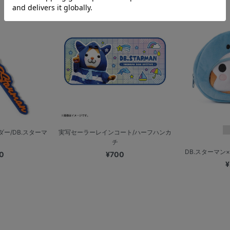
ー/DB.スターマ
実写セーラーレインコート/ハーフハンカ
チ
DB.スターマン×
0
¥700
¥