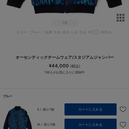
サ
1
/8
カラー：ブルー
/
在庫
S:△
M:△
L:△
O:△
XO:◯
2XO:△
オーセンティックチームウェア/スタジアムジャンパー
¥44,000
(税込)
136
人がお気に入りに登録中
ブルー
カートに入れる
S /
残り7個
カートに入れる
M /
残り3個