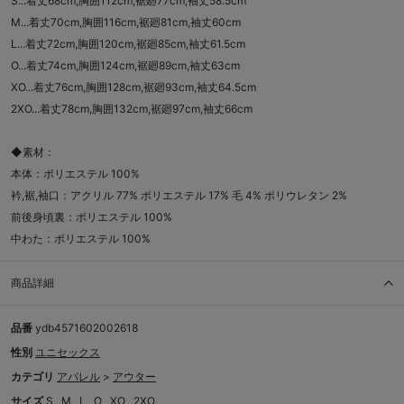
S...着丈68cm,胸囲112cm,裾廻77cm,袖丈58.5cm
M...着丈70cm,胸囲116cm,裾廻81cm,袖丈60cm
L...着丈72cm,胸囲120cm,裾廻85cm,袖丈61.5cm
O...着丈74cm,胸囲124cm,裾廻89cm,袖丈63cm
XO...着丈76cm,胸囲128cm,裾廻93cm,袖丈64.5cm
2XO...着丈78cm,胸囲132cm,裾廻97cm,袖丈66cm
◆素材：
本体：ポリエステル 100%
衿,裾,袖口：アクリル 77% ポリエステル 17% 毛 4% ポリウレタン 2%
前後身頃裏：ポリエステル 100%
中わた：ポリエステル 100%
商品詳細
品番
ydb4571602002618
性別
ユニセックス
カテゴリ
アパレル
>
アウター
サイズ
S
M
L
O
XO
2XO