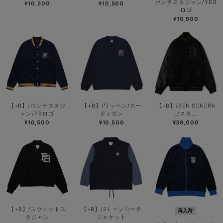
ポンチスタジャン/YDB
¥10,500
¥10,500
ロゴ
¥10,500
【+B】/ポンチスタジ
【+B】/ワッペン/カー
【+B】/BEN GENERA
ャン/PBロゴ
ディガン
L/スタ...
¥10,500
¥10,500
¥39,000
【+B】/スウェットス
【+B】/2トーンコーチ
再入荷
タジャン
ジャケット