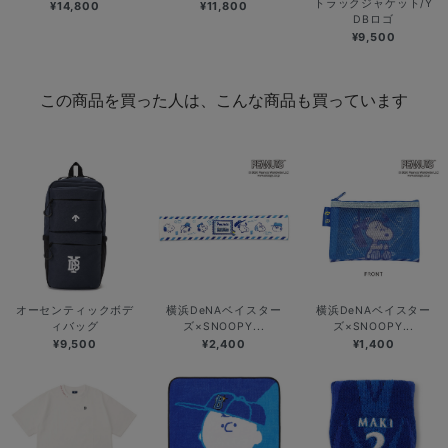
トラックジャケット/Y
¥14,800
¥11,800
DBロゴ
¥9,500
この商品を買った人は、こんな商品も買っています
オーセンティックボデ
横浜DeNAベイスター
横浜DeNAベイスター
ィバッグ
ズ×SNOOPY...
ズ×SNOOPY...
¥9,500
¥2,400
¥1,400