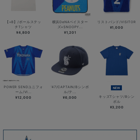
【+B】/ボールステッ
横浜DeNAベイスター
リストバンド/VISITOR
チTシャツ
ズ×SNOOPY...
¥1,000
¥4,800
¥1,201
POWER SENDユニフォ
’47/CAPTAIN/Bシンボ
NEW
ーム/VI...
ル/テ...
キッズTシャツ/Bシン
¥12,000
¥6,000
ボル
¥3,200