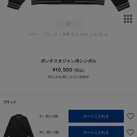
サ
1
/7
カラー：ブラック
/
在庫
S:△
M:△
L:△
XL:△
ポンチスタジャン/Bシンボル
¥10,500
(税込)
82
人がお気に入りに登録中
ブラック
カートに入れる
S /
残り5個
カートに入れる
M /
残り3個