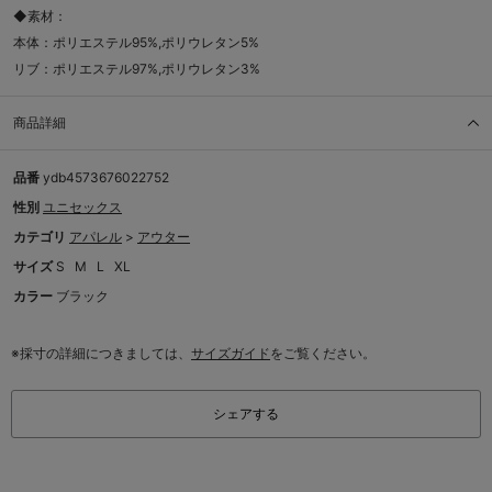
◆素材：
本体：ポリエステル95%,ポリウレタン5%
リブ：ポリエステル97%,ポリウレタン3%
商品詳細
品番
ydb4573676022752
性別
ユニセックス
カテゴリ
アパレル
>
アウター
サイズ
S
M
L
XL
カラー
ブラック
※採寸の詳細につきましては、
サイズガイド
をご覧ください。
シェアする