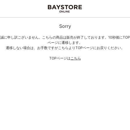
Sorry
誠に申し訳ございません。こちらの商品は販売が終了しております。10秒後にTOP
ページに遷移します。
遷移しない場合は、お手数ですがこちらよりTOPページにお戻りください。
TOPページは
こちら